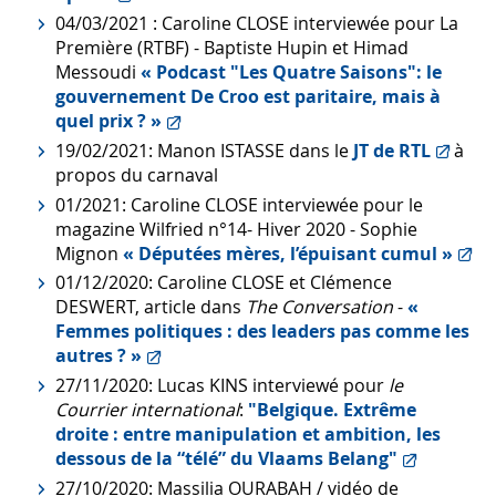
04/03/2021 : Caroline CLOSE interviewée pour La
Première (RTBF) - Baptiste Hupin et Himad
Messoudi
« Podcast "Les Quatre Saisons": le
gouvernement De Croo est paritaire, mais à
quel prix ? »
19/02/2021: Manon ISTASSE dans le
JT de RTL
à
propos du carnaval
01/2021: Caroline CLOSE interviewée pour le
magazine
Wilfried
n°14- Hiver 2020
-
Sophie
Mignon
« Députées mères, l’épuisant cumul »
01/12/2020: Caroline CLOSE et Clémence
DESWERT, article dans
The Conversation
-
«
Femmes politiques : des leaders pas comme les
autres ? »
27/11/2020: Lucas KINS interviewé pour
le
Courrier international
:
"Belgique. Extrême
droite : entre manipulation et ambition, les
dessous de la “télé” du Vlaams Belang"
27/10/2020: Massilia OURABAH / vidéo de