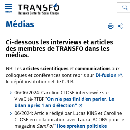
MENU
Médias
TRANSFO
FR
Médias et publications
Médias
Ci-dessous les interviews et articles
des membres de TRANSFO dans les
médias.
NB: Les
et
aux
articles scientifiques
communications
colloques et conférences sont repris sur
Di-fusion
,
le dépôt institutionnel de l'ULB.
06/06/2024: Caroline CLOSE interviewée sur
VivaCité-RTBF "
On n'a pas fini d'en parler. Le
bilan après 1 an d'élection"
06/2024: Article rédigé par Lucas KINS et Caroline
CLOSE en collaboration avec Laura JACOBS pour le
magazine
SamPol
"Hoe spreken politieke