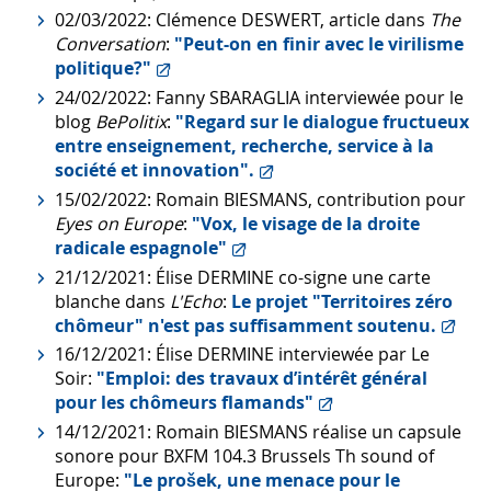
02/03/2022: Clémence DESWERT, article dans
The
Conversation
:
"Peut-on en finir avec le virilisme
politique?"
24/02/2022: Fanny SBARAGLIA interviewée pour le
blog
BePolitix
:
"Regard sur le dialogue fructueux
entre enseignement, recherche, service à la
société et innovation".
15/02/2022: Romain BIESMANS, contribution pour
Eyes on Europe
:
"Vox, le visage de la droite
radicale espagnole"
21/12/2021: Élise DERMINE co-signe une carte
blanche dans
L'Echo
:
Le projet "Territoires zéro
chômeur" n'est pas suffisamment soutenu.
16/12/2021: Élise DERMINE interviewée par Le
Soir:
"Emploi: des travaux d’intérêt général
pour les chômeurs flamands"
14/12/2021: Romain BIESMANS réalise un capsule
sonore pour BXFM 104.3 Brussels Th sound of
Europe:
"Le prošek, une menace pour le