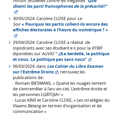
Forum. Bruxelles contre les inégalités "
Que
disent les parti francophones de la précarité?"
30/05/2024: Caroline CLOSE pour
Le
Soir
« Pourquoi les partis collent-ils encore des
affiches électorales à l’heure du numérique ? »
29/04/2024: Caroline CLOSE a réalisé de
sspodcasts avec ses étudiant·e·s pour la
RTBF
/
diponibles sur
AUVIO
"
La berdelle, la politique
et nous. La politique pas sans nous"
06/03/2024: dans
Les Cahier du Libre Examen
sur l'Extrême Droite
, retrouvez les
publications de:
- Romain BIESMANS, « Quand les nuages tentent
de s’entremêler à l’arc-en-ciel. L’extrême droite et
les personnes LGBTQIA+ »
- Lucas KINS et Caroline CLOSE, « Les stratégies du
Vlaams Belang en termes d'organisation et de
communication »