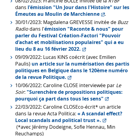
08/02/2023: Francine BOLLE invitée de la
RTBF
dans
l'émission "Un Jour dans l'Histoire" sur les
Émeutes au Moulin de Marchienne
.
30/01/2023: Magdalena GREVESSE invitée de
Buzz
Radio
dans l'
émission "Raconte & nous" pour
parler du Festival Création-Factori "Pouvoir
d'achat et mobilisations populaires" qui a eu
lieu du 8 au 16 février 2022.
09/09/2022: Lucas KINS coécrit (avec Emilien
Paulis)
un article sur la numérisation des partis
politiques en Belgique dans le 120ème numéro
de la revue Politique.
10/06/2022: Caroline CLOSE interviewée par
Le
Soir
:
"Surenchère de propositions politiques:
pourquoi ça part dans tous les sens"
22/03/2022: Caroline CLOSEco-écrit* un article
dans la revue
Acta Politica:
« A scandal effect?
Local scandals and political trust ».
(*avec Jérémy Dodeigne, Sofie Hennau, Min
Reuchamps)