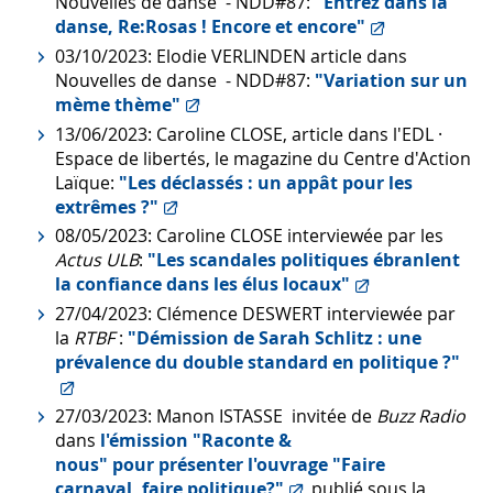
Nouvelles de danse - NDD#87:
"Entrez dans la
danse, Re:Rosas ! Encore et encore"
03/10/2023: Elodie VERLINDEN article dans
Nouvelles de danse - NDD#87:
"Variation sur un
mème thème"
13/06/2023: Caroline CLOSE, article dans l'EDL ·
Espace de libertés, le magazine du Centre d'Action
Laïque:
"Les déclassés : un appât pour les
extrêmes ?"
08/05/2023: Caroline CLOSE interviewée par les
Actus ULB
:
"Les scandales politiques ébranlent
la confiance dans les élus locaux"
27/04/2023: Clémence DESWERT interviewée par
la
RTBF
:
"Démission de Sarah Schlitz : une
prévalence du double standard en politique ?"
27/03/2023: Manon ISTASSE invitée de
Buzz Radio
dans
l'émission "Raconte &
nous" pour présenter l'ouvrage "Faire
carnaval, faire politique?"
, publié sous la