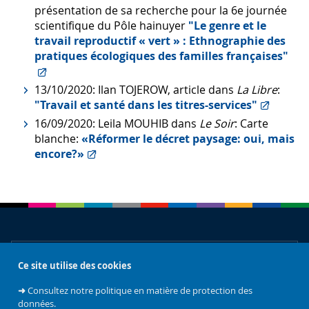
présentation de sa recherche pour la 6e journée
scientifique du Pôle hainuyer
"Le genre et le
travail reproductif « vert » : Ethnographie des
pratiques écologiques des familles françaises"
13/10/2020: Ilan TOJEROW, article dans
La Libre
:
"Travail et santé dans les titres-services"
16/09/2020: Leila MOUHIB dans
Le Soir
: Carte
blanche:
«Réformer le décret paysage: oui, mais
encore?»
À propos
Ce site utilise des cookies
➜
Consultez notre politique en matière de protection des
données.
Accès rapides