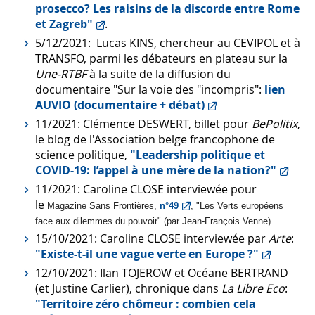
prosecco? Les raisins de la discorde entre Rome
et Zagreb"
.
5/12/2021: Lucas KINS, chercheur au CEVIPOL et à
TRANSFO, parmi les débateurs en plateau sur la
Une-RTBF
à la suite de la diffusion du
documentaire "Sur la voie des "incompris":
lien
AUVIO (documentaire + débat)
11/2021: Clémence DESWERT, billet pour
BePolitix
,
le blog de l'Association belge francophone de
science politique,
"Leadership politique et
COVID-19: l’appel à une mère de la nation?"
11/2021: Caroline CLOSE interviewée pour
le
Magazine Sans Frontières
,
n°49
, "Les Verts européens
face aux dilemmes du pouvoir" (par Jean-François Venne).
15/10/2021: Caroline CLOSE interviewée par
Arte
:
"Existe-t-il une vague verte en Europe ?"
12/10/2021: Ilan TOJEROW et Océane BERTRAND
(et Justine Carlier), chronique dans
La Libre Eco
:
"Territoire zéro chômeur : combien cela